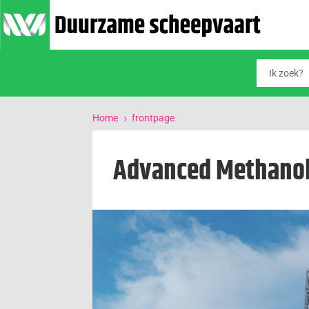
Home
frontpage
5
Advanced Methano