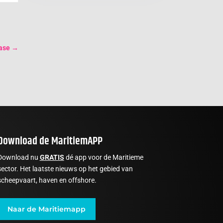
ase
→
Download de MaritiemAPP
Download nu
GRATIS
dé app voor de Maritieme
sector. Het laatste nieuws op het gebied van
scheepvaart, haven en offshore.
Naar de Maritiemapp