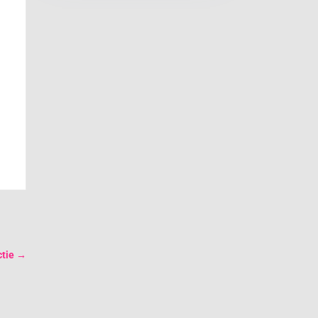
tie
→