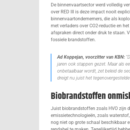
De binnenvaartsector werd volledig ver
over RED III is deze impact nooit expl
binnenvaartondernemers, die als koplo
met verladers over CO2-reductie en he
afspraken direct onder druk te staan.
fossiele brandstoffen.
Ad Koppejan, voorzitter van KBN:
“D
jaren ook stappen gezet. Maar als ee
onbetaalbaar wordt, zet beleid de se
dreigt nu juist het tegenovergestelde
Biobrandstoffen onmis
Juist biobrandstoffen zoals HVO zijn 
emissietechnologieën, zoals waterstof
nog niet op grote schaal beschikbaar e
rendabel te maken. Tegelijkertijd hebb