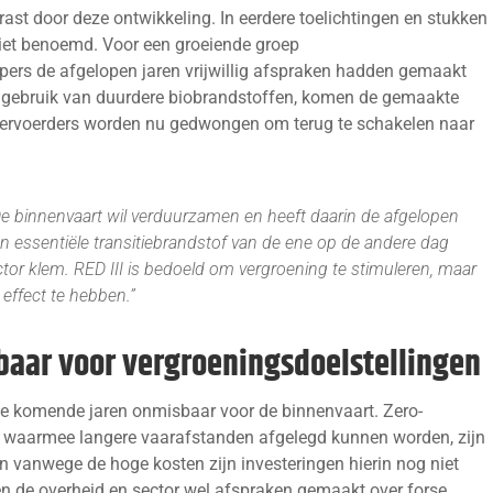
rast door deze ontwikkeling. In eerdere toelichtingen en stukken
iciet benoemd. Voor een groeiende groep
pers de afgelopen jaren vrijwillig afspraken hadden gemaakt
t gebruik van duurdere biobrandstoffen, komen de gemaakte
 Vervoerders worden nu gedwongen om terug te schakelen naar
e binnenvaart wil verduurzamen en heeft daarin de afgelopen
n essentiële transitiebrandstof van de ene op de andere dag
ctor klem. RED III is bedoeld om vergroening te stimuleren, maar
 effect te hebben.”
baar voor vergroeningsdoelstellingen
de komende jaren onmisbaar voor de binnenvaart. Zero-
, waarmee langere vaarafstanden afgelegd kunnen worden, zijn
n vanwege de hoge kosten zijn investeringen hierin nog niet
en de overheid en sector wel afspraken gemaakt over forse