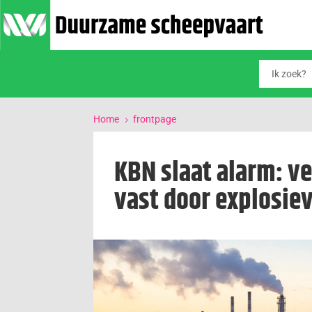
Home
frontpage
5
KBN slaat alarm: v
vast door explosiev