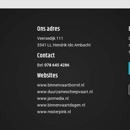
Ons adres
Veersedijk 111
3341 LL Hendrik Ido Ambacht
Contact
Bel:
078 645 4286
Websites
www.binnenvaartborrel.nl
www.duurzamescheepvaart.nl
www.janmedia.nl
www.binnenvaartdagen.nl
t
www.misterpink.nl