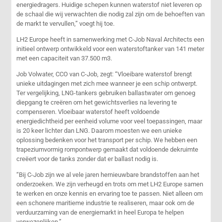
energiedragers. Huidige schepen kunnen waterstof niet leveren op
de schaal die wij verwachten die nodig zal zijn om de behoeften van
de markt te vervullen,” voegt hij toe.
LH2 Europe heeft in samenwerking met C-Job Naval Architects een
initieel ontwerp ontwikkeld voor een waterstoftanker van 141 meter
met een capaciteit van 37.500 m3.
Job Volwater, CCO van C-Job, zegt: “Vloeibare waterstof brengt
unieke uitdagingen met zich mee wanneer je een schip ontwerpt.
Ter vergelijking, LNG-tankers gebruiken ballastwater om genoeg
diepgang te creëren om het gewichtsverlies na levering te
compenseren. Vloeibaar waterstof heeft voldoende
energiedichtheid per eenheid volume voor veel toepassingen, maar
is 20 keer lichter dan LNG. Daarom moesten we een unieke
oplossing bedenken voor het transport per schip. We hebben een
trapeziumvormig rompontwerp gemaakt dat voldoende dekruimte
creëert voor de tanks zonder dat er ballast nodig is.
“Bij C-Job zijn we al vele jaren hernieuwbare brandstoffen aan het
onderzoeken. We zijn verheugd en trots om met LH2 Europe samen
te werken en onze kennis en ervaring toe te passen. Niet alleen om
een schonere maritieme industrie te realiseren, maar ook om de
verduurzaming van de energiemarkt in heel Europa te helpen
verwezenlijken.”