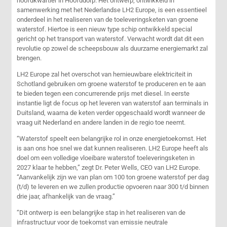
hoofdkwartier in Hoofddorp. Het ontwerp, ontwikkeld in
samenwerking met het Nederlandse LH2 Europe, is een essentieel
onderdeel in het realiseren van de toeleveringsketen van groene
waterstof. Hiertoe is een nieuw type schip ontwikkeld special
gericht op het transport van waterstof. Verwacht wordt dat dit een
revolutie op zowel de scheepsbouw als duurzame energiemarkt zal
brengen.
LH2 Europe zal het overschot van hernieuwbare elektriciteit in
Schotland gebruiken om groene waterstof te produceren en te aan
te bieden tegen een concurrerende prijs met diesel. In eerste
instantie ligt de focus op het leveren van waterstof aan terminals in
Duitsland, waarna de keten verder opgeschaald wordt wanneer de
vraag uit Nederland en andere landen in de regio toe neemt.
“Waterstof speelt een belangrijke rol in onze energietoekomst. Het
is aan ons hoe snel we dat kunnen realiseren. LH2 Europe heeft als
doel om een volledige vloeibare waterstof toeleveringsketen in
2027 klaar te hebben,” zegt Dr. Peter Wells, CEO van LH2 Europe.
“Aanvankelijk zijn we van plan om 100 ton groene waterstof per dag
(t/d) te leveren en we zullen productie opvoeren naar 300 t/d binnen
drie jaar, afhankelijk van de vraag.”
“Dit ontwerp is een belangrijke stap in het realiseren van de
infrastructuur voor de toekomst van emissie neutrale