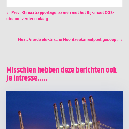
←
Prev: Klimaatrapportage: samen met het Rijk moet CO2-
uitstoot verder omlaag
Next: Vierde elektrische Noordzeekanaalpont gedoopt
→
Misschien hebben deze berichten ook
je intresse…..