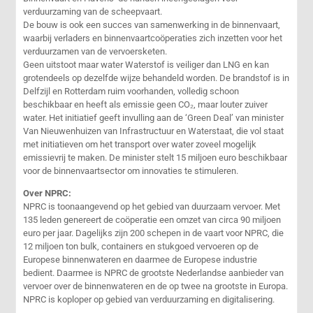
verduurzaming van de scheepvaart.
De bouw is ook een succes van samenwerking in de binnenvaart,
waarbij verladers en binnenvaartcoöperaties zich inzetten voor het
verduurzamen van de vervoersketen.
Geen uitstoot maar water Waterstof is veiliger dan LNG en kan
grotendeels op dezelfde wijze behandeld worden. De brandstof is in
Delfzijl en Rotterdam ruim voorhanden, volledig schoon
beschikbaar en heeft als emissie geen CO₂, maar louter zuiver
water. Het initiatief geeft invulling aan de ‘Green Deal’ van minister
Van Nieuwenhuizen van Infrastructuur en Waterstaat, die vol staat
met initiatieven om het transport over water zoveel mogelijk
emissievrij te maken. De minister stelt 15 miljoen euro beschikbaar
voor de binnenvaartsector om innovaties te stimuleren.
Over NPRC:
NPRC is toonaangevend op het gebied van duurzaam vervoer. Met
135 leden genereert de coöperatie een omzet van circa 90 miljoen
euro per jaar. Dagelijks zijn 200 schepen in de vaart voor NPRC, die
12 miljoen ton bulk, containers en stukgoed vervoeren op de
Europese binnenwateren en daarmee de Europese industrie
bedient. Daarmee is NPRC de grootste Nederlandse aanbieder van
vervoer over de binnenwateren en de op twee na grootste in Europa.
NPRC is koploper op gebied van verduurzaming en digitalisering.