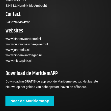
Veersedijk 111
3341 LL Hendrik Ido Ambacht
Contact
Bel:
078 645 4286
Websites
www.binnenvaartborrel.nl
www.duurzamescheepvaart.nl
www.janmedia.nl
www.binnenvaartdagen.nl
www.misterpink.nl
Download de MaritiemAPP
Download nu
GRATIS
dé app voor de Maritieme sector. Het laatste
nieuws op het gebied van scheepvaart, haven en offshore.
Naar de Maritiemapp