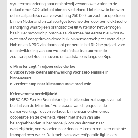
systeemverandering naar emissievrij vervoer over water en de
reductie van CO2 uitstoot binnen Nederland. Het nieuw te bouwen
schip zal jaarlijks naar verwachting 250.000 ton zout transporteren
binnen Nederland en zal voortgestuwd worden door een elektrische
aandrijving waarbij een brandstofcel uit waterstof het vermogen
haalt. Het motorschip Antonie zal daarmee het eerste nieuwbouw-
waterstof aangedreven droge bulk binnenvaartschip ter wereld zijn.
Nobian en NPRC zijn daarnaast partners in het Rh2ine project, voor
de ontwikkeling van een waterstofinfrastructuur voor de
zouttransportvloot in havens en laadstations langs de Rijn.
o Minister zegt 4 miljoen subsidie toe
o Succesvolle ketensamenwerking voor zero emissie in
binnenvaart
o Verdere stap naar klimaatneutrale productie
Ketenverantwoordelijkheid
NPRC CEO Femke Brenninkmeijer is bijzonder verheugd over het
besluit van de Minister. “Het succes van dit project is de
samenwerking. Tussen verlader, binnenvaartondernemer,
coöperatie én de overheid. Alleen met steun van alle
belanghebbenden is het mogelijk om van dromen naar
werkelijkheid, van woorden naar daden te komen met zero-emissie
transport over water. De kracht van onze coöperatie ligt in een