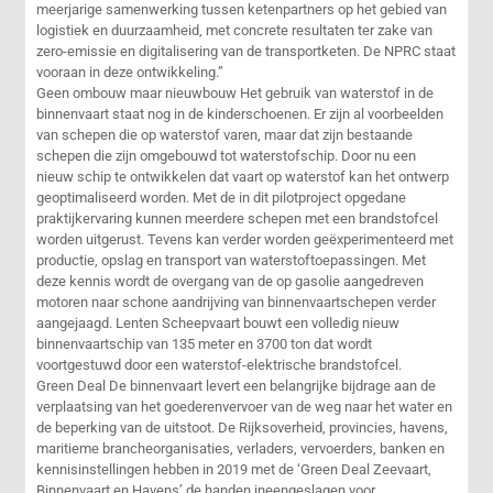
meerjarige samenwerking tussen ketenpartners op het gebied van
logistiek en duurzaamheid, met concrete resultaten ter zake van
zero-emissie en digitalisering van de transportketen. De NPRC staat
vooraan in deze ontwikkeling.”
Geen ombouw maar nieuwbouw Het gebruik van waterstof in de
binnenvaart staat nog in de kinderschoenen. Er zijn al voorbeelden
van schepen die op waterstof varen, maar dat zijn bestaande
schepen die zijn omgebouwd tot waterstofschip. Door nu een
nieuw schip te ontwikkelen dat vaart op waterstof kan het ontwerp
geoptimaliseerd worden. Met de in dit pilotproject opgedane
praktijkervaring kunnen meerdere schepen met een brandstofcel
worden uitgerust. Tevens kan verder worden geëxperimenteerd met
productie, opslag en transport van waterstoftoepassingen. Met
deze kennis wordt de overgang van de op gasolie aangedreven
motoren naar schone aandrijving van binnenvaartschepen verder
aangejaagd. Lenten Scheepvaart bouwt een volledig nieuw
binnenvaartschip van 135 meter en 3700 ton dat wordt
voortgestuwd door een waterstof-elektrische brandstofcel.
Green Deal De binnenvaart levert een belangrijke bijdrage aan de
verplaatsing van het goederenvervoer van de weg naar het water en
de beperking van de uitstoot. De Rijksoverheid, provincies, havens,
maritieme brancheorganisaties, verladers, vervoerders, banken en
kennisinstellingen hebben in 2019 met de ‘Green Deal Zeevaart,
Binnenvaart en Havens’ de handen ineengeslagen voor