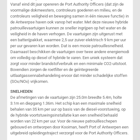
Vanaf eind dit jaar opereren de Port Authority Officers (dat zijn de
voormalige dokmeesters, controleurs goederen en milieu, en de
controleurs veiligheid en beweging samen in één nieuwe functie) in
de Antwerpse haven ook vanop het water. Met deze nieuwe hybride
patrouillevaartuigen kunnen ze sneller ingrijpen op het water en de
veiligheid in de haven verhogen. De vaartuigen zijn uitgerust met
een batterijpakket, waarmee 2,5 uur zuiver elektrisch 9 km per uur
per uur gevaren kan worden. Dat is een mooie patrouillesnelheid.
Daarnaast beschikken de vaartuigen over twee andere energiemodi
om volledig op diesel of hybride te varen. Een uniek systeem dat
zorgt voor minder brandstofverbruik en een minimale CO2-uitstoot.
Bovendien zorgen de roetfilter en de geïntegreerde
uitlaatgassennabehandeling ervoor dat minder schadelijke stoffen
(SOx/NOx) vrijkomen.
SNELHEDEN
De afmetingen van de vaartuigen zijn 25.0m breedte 5.4m, holte
3.1m en diepgang 1.36m. Het schip kan een maximale snelheid
behalen van 35 km per uur op basis van de diesel-voorstuwing, op
de hybride voortstuwingsinstallatie kan een snelheid behaald
worden van 22 km per uur. Voor de nieuwe patrouilleschepen
gebouwd en ontworpen door Kooiman, heeft Port of Antwerpen een
uitgebreid opleidingstraject verzorgd voor de Port Authority Officers.