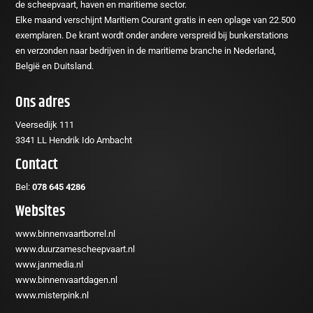
de scheepvaart, haven en maritieme sector.
Elke maand verschijnt Maritiem Courant gratis in een oplage van 22.500
exemplaren. De krant wordt onder andere verspreid bij bunkerstations
en verzonden naar bedrijven in de maritieme branche in Nederland,
België en Duitsland.
Ons adres
Veersedijk 111
3341 LL Hendrik Ido Ambacht
Contact
Bel:
078 645 4286
Websites
www.binnenvaartborrel.nl
www.duurzamescheepvaart.nl
www.janmedia.nl
www.binnenvaartdagen.nl
www.misterpink.nl