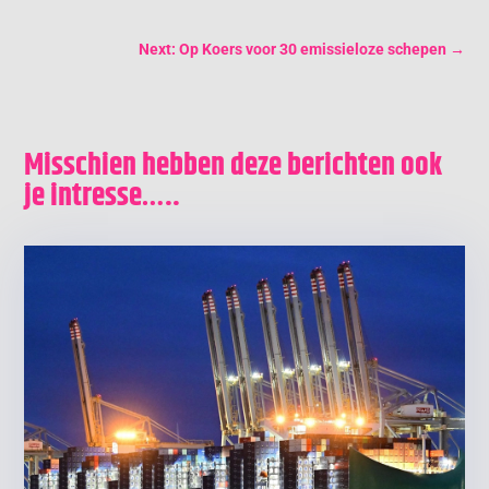
Next: Op Koers voor 30 emissieloze schepen
→
Misschien hebben deze berichten ook
je intresse…..