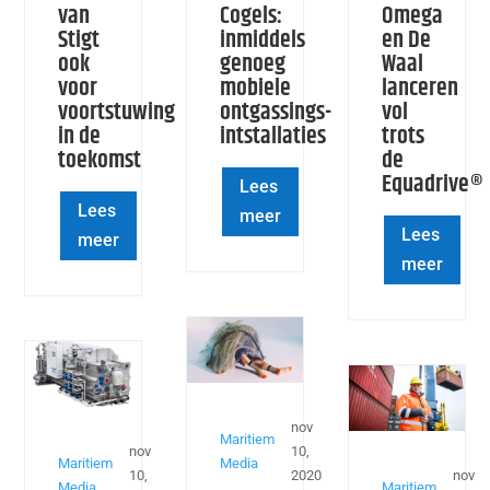
van
Cogels:
Omega
Stigt
inmiddels
en De
ook
genoeg
Waal
voor
mobiele
lanceren
voortstuwing
ontgassings-
vol
in de
intstallaties
trots
toekomst
de
Equadrive®
Lees
Lees
meer
Lees
meer
meer
nov
Maritiem
nov
10,
Maritiem
Media
10,
2020
nov
Media
Maritiem