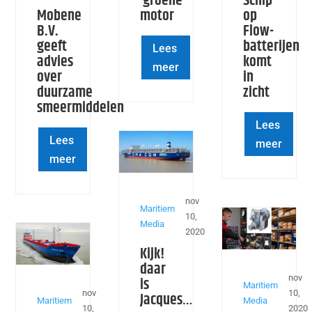
‘groene’
Schip
Mobene
motor
op
B.V.
Flow-
geeft
batterijen
Lees
advies
komt
meer
over
in
duurzame
zicht
smeermiddelen
Lees
Lees
meer
meer
nov
Maritiem
10,
Media
2020
Kijk!
daar
nov
is
Maritiem
nov
10,
Jacques…
Maritiem
Media
10,
2020