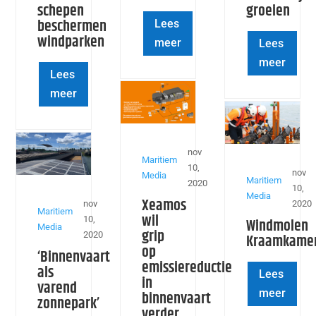
schepen
groeien
beschermen
Lees
windparken
meer
Lees
meer
Lees
meer
nov
Maritiem
10,
nov
Media
Maritiem
2020
10,
Media
Xeamos
nov
2020
Maritiem
wil
10,
Windmolen
Media
grip
2020
Kraamkame
op
‘Binnenvaart
emissiereductie
als
Lees
in
varend
meer
binnenvaart
zonnepark’
verder