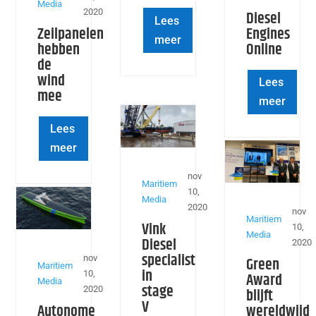
Media
2020
Diesel
Lees
Zeilpanelen
Engines
meer
hebben
Online
de
wind
Lees
mee
meer
Lees
meer
nov
Maritiem
10,
Media
2020
nov
Maritiem
Vink
10,
Media
Diesel
2020
specialist
nov
Green
Maritiem
in
10,
Award
Media
stage
2020
blijft
V
Autonome
wereldwijd