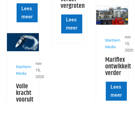
vergroten
Lees
meer
Lees
meer
nov
Maritiem
10,
Media
2020
Mariflex
nov
ontwikkelt
Maritiem
10,
verder
Media
2020
Volle
Lees
kracht
meer
vooruit
Lees
meer