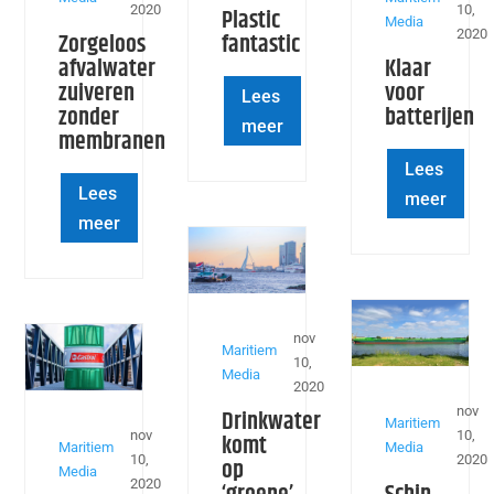
2020
10,
Plastic
Media
2020
Zorgeloos
fantastic
afvalwater
Klaar
zuiveren
voor
Lees
zonder
batterijen
meer
membranen
Lees
Lees
meer
meer
nov
Maritiem
10,
Media
2020
nov
Drinkwater
Maritiem
nov
10,
komt
Maritiem
Media
10,
2020
op
Media
2020